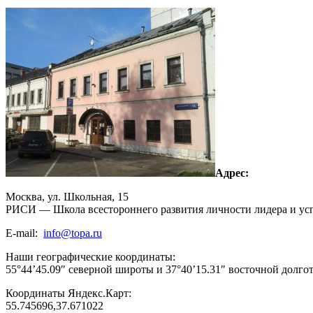
Адрес:
Москва, ул. Школьная, 15
РИСИ — Школа всестороннего развития личности лидера и ус
E-mail:
info@topa.ru
Наши географические координаты:
55°44’45.09″ северной широты и 37°40’15.31″ восточной долго
Координаты Яндекс.Карт:
55.745696,37.671022