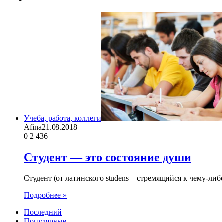
Учеба, работа, коллеги
Afina
21.08.2018
0
2 436
Студент — это состояние души
Студент (от латинского studens – стремящийся к чему-л
Подробнее »
Последний
Популярные