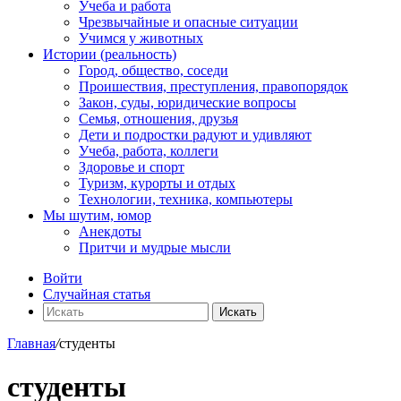
Учеба и работа
Чрезвычайные и опасные ситуации
Учимся у животных
Истории (реальность)
Город, общество, соседи
Проишествия, преступления, правопорядок
Закон, суды, юридические вопросы
Семья, отношения, друзья
Дети и подростки радуют и удивляют
Учеба, работа, коллеги
Здоровье и спорт
Туризм, курорты и отдых
Технологии, техника, компьютеры
Мы шутим, юмор
Анекдоты
Притчи и мудрые мысли
Войти
Случайная статья
Искать
Главная
/
студенты
студенты