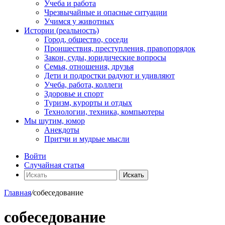
Учеба и работа
Чрезвычайные и опасные ситуации
Учимся у животных
Истории (реальность)
Город, общество, соседи
Проишествия, преступления, правопорядок
Закон, суды, юридические вопросы
Семья, отношения, друзья
Дети и подростки радуют и удивляют
Учеба, работа, коллеги
Здоровье и спорт
Туризм, курорты и отдых
Технологии, техника, компьютеры
Мы шутим, юмор
Анекдоты
Притчи и мудрые мысли
Войти
Случайная статья
Искать
Главная
/
собеседование
собеседование