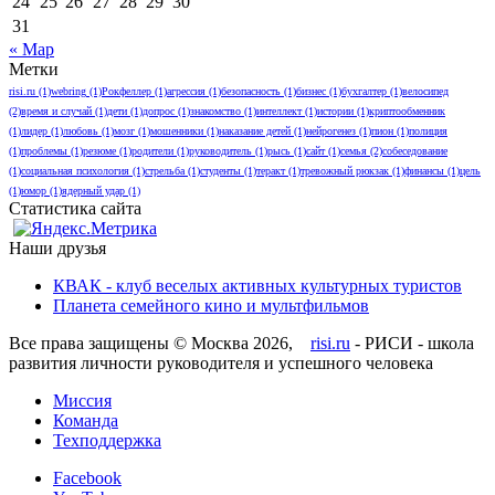
24
25
26
27
28
29
30
31
« Мар
Метки
risi.ru
(1)
webring
(1)
Рокфеллер
(1)
агрессия
(1)
безопасность
(1)
бизнес
(1)
бухгалтер
(1)
велосипед
(2)
время и случай
(1)
дети
(1)
допрос
(1)
знакомство
(1)
интеллект
(1)
истории
(1)
криптообменник
(1)
лидер
(1)
любовь
(1)
мoзг
(1)
мошенники
(1)
наказание детей
(1)
нейрогенез
(1)
пион
(1)
полиция
(1)
проблемы
(1)
резюме
(1)
родители
(1)
руководитель
(1)
рысь
(1)
сайт
(1)
семья
(2)
собеседование
(1)
социальная психология
(1)
стрельба
(1)
студенты
(1)
теракт
(1)
тревожный рюкзак
(1)
финансы
(1)
цель
(1)
юмор
(1)
ядерный удар
(1)
Статистика сайта
Наши друзья
КВАК - клуб веселых активных культурных туристов
Планета семейного кино и мультфильмов
Все права защищены © Москва 2026,
risi.ru
- РИСИ - школа
развития личности руководителя и успешного человека
Миссия
Команда
Техподдержка
Facebook