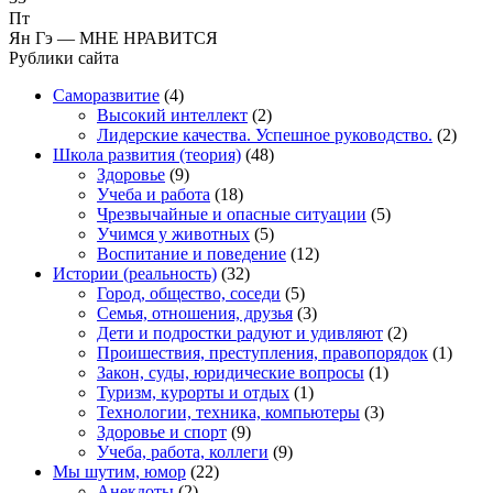
Пт
Ян Гэ — МНЕ НРАВИТСЯ
Рублики сайта
Саморазвитие
(4)
Высокий интеллект
(2)
Лидерские качества. Успешное руководство.
(2)
Школа развития (теория)
(48)
Здоровье
(9)
Учеба и работа
(18)
Чрезвычайные и опасные ситуации
(5)
Учимся у животных
(5)
Воспитание и поведение
(12)
Истории (реальность)
(32)
Город, общество, соседи
(5)
Семья, отношения, друзья
(3)
Дети и подростки радуют и удивляют
(2)
Проишествия, преступления, правопорядок
(1)
Закон, суды, юридические вопросы
(1)
Туризм, курорты и отдых
(1)
Технологии, техника, компьютеры
(3)
Здоровье и спорт
(9)
Учеба, работа, коллеги
(9)
Мы шутим, юмор
(22)
Анекдоты
(2)