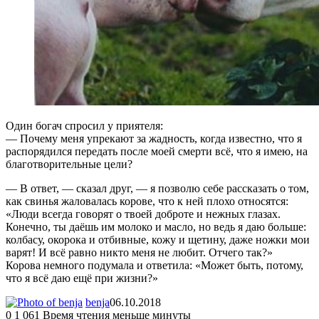
Один богач спросил у приятеля:
— Почему меня упрекают за жадность, когда известно, что я
распорядился передать после моей смерти всё, что я имею, на
благотворительные цели?
— В ответ, — сказал друг, — я позволю себе рассказать о том,
как свинья жаловалась корове, что к ней плохо относятся:
«Люди всегда говорят о твоей доброте и нежных глазах.
Конечно, ты даёшь им молоко и масло, но ведь я даю больше:
колбасу, окорока и отбивные, кожу и щетину, даже ножки мои
варят! И всё равно никто меня не любит. Отчего так?»
Корова немного подумала и ответила: «Может быть, потому,
что я всё даю ещё при жизни?»
benja
06.10.2018
0
1 061
Время чтения меньше минуты