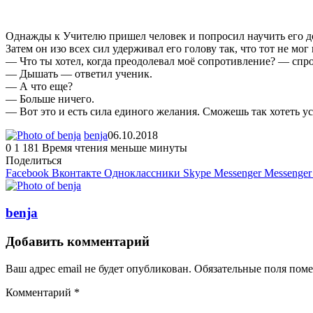
Однажды к Учителю пришел человек и попросил научить его доби
Затем он изо всех сил удерживал его голову так, что тот не мо
— Что ты хотел, когда преодолевал моё сопротивление? — спр
— Дышать — ответил ученик.
— А что еще?
— Больше ничего.
— Вот это и есть сила единого желания. Сможешь так хотеть ус
benja
06.10.2018
0
1 181
Время чтения меньше минуты
Поделиться
Facebook
Вконтакте
Одноклассники
Skype
Messenger
Messenger
benja
Добавить комментарий
Ваш адрес email не будет опубликован.
Обязательные поля пом
Комментарий
*