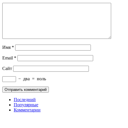
Имя
*
Email
*
Сайт
−
два
=
ноль
Последний
Популярные
Комментарии