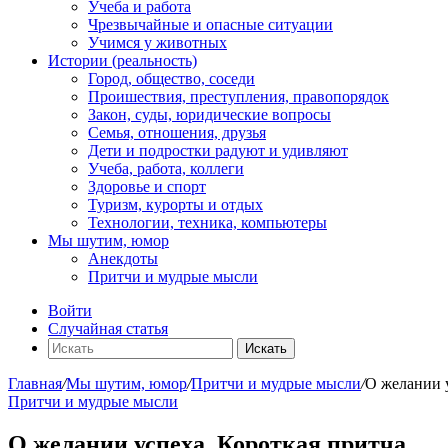
Учеба и работа
Чрезвычайные и опасные ситуации
Учимся у животных
Истории (реальность)
Город, общество, соседи
Проишествия, преступления, правопорядок
Закон, суды, юридические вопросы
Семья, отношения, друзья
Дети и подростки радуют и удивляют
Учеба, работа, коллеги
Здоровье и спорт
Туризм, курорты и отдых
Технологии, техника, компьютеры
Мы шутим, юмор
Анекдоты
Притчи и мудрые мысли
Войти
Случайная статья
Искать
Главная
/
Мы шутим, юмор
/
Притчи и мудрые мысли
/
О желании у
Притчи и мудрые мысли
О желании успеха. Короткая притча.