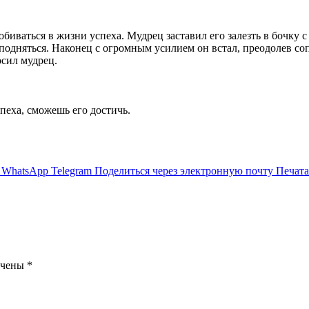
ваться в жизни успеха. Мудрец заставил его залезть в бочку с 
г подняться. Наконец с огромным усилием он встал, преодолев со
осил мудрец.
пеха, сможешь его достичь.
WhatsApp
Telegram
Поделиться через электронную почту
Печата
ечены
*