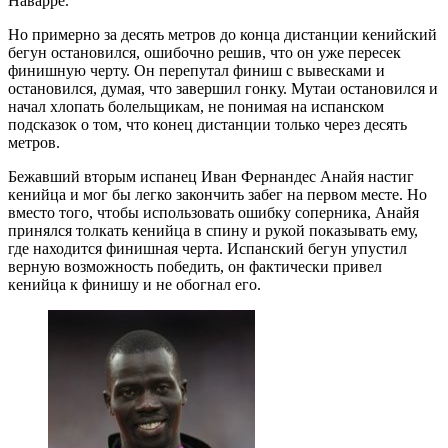
Наварре.
Но примерно за десять метров до конца дистанции кенийский
бегун остановился, ошибочно решив, что он уже пересек
финишную черту. Он перепутал финиш с вывесками и
остановился, думая, что завершил гонку. Мутаи остановился и
начал хлопать болельщикам, не понимая на испанском
подсказок о том, что конец дистанции только через десять
метров.
Бежавший вторым испанец Иван Фернандес Анайя настиг
кенийца и мог бы легко закончить забег на первом месте. Но
вместо того, чтобы использовать ошибку соперника, Анайя
принялся толкать кенийца в спину и рукой показывать ему,
где находится финишная черта. Испанский бегун упустил
верную возможность победить, он фактически привел
кенийца к финишу и не обогнал его.