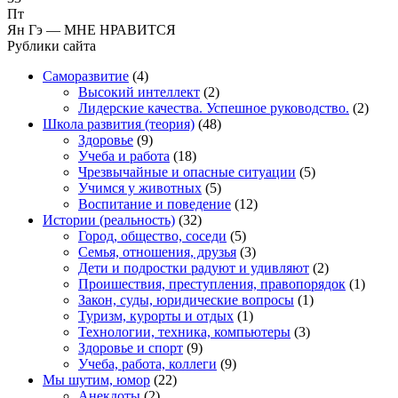
Пт
Ян Гэ — МНЕ НРАВИТСЯ
Рублики сайта
Саморазвитие
(4)
Высокий интеллект
(2)
Лидерские качества. Успешное руководство.
(2)
Школа развития (теория)
(48)
Здоровье
(9)
Учеба и работа
(18)
Чрезвычайные и опасные ситуации
(5)
Учимся у животных
(5)
Воспитание и поведение
(12)
Истории (реальность)
(32)
Город, общество, соседи
(5)
Семья, отношения, друзья
(3)
Дети и подростки радуют и удивляют
(2)
Проишествия, преступления, правопорядок
(1)
Закон, суды, юридические вопросы
(1)
Туризм, курорты и отдых
(1)
Технологии, техника, компьютеры
(3)
Здоровье и спорт
(9)
Учеба, работа, коллеги
(9)
Мы шутим, юмор
(22)
Анекдоты
(2)