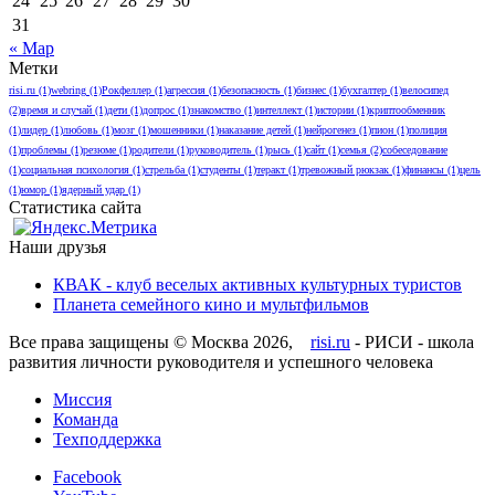
24
25
26
27
28
29
30
31
« Мар
Метки
risi.ru
(1)
webring
(1)
Рокфеллер
(1)
агрессия
(1)
безопасность
(1)
бизнес
(1)
бухгалтер
(1)
велосипед
(2)
время и случай
(1)
дети
(1)
допрос
(1)
знакомство
(1)
интеллект
(1)
истории
(1)
криптообменник
(1)
лидер
(1)
любовь
(1)
мoзг
(1)
мошенники
(1)
наказание детей
(1)
нейрогенез
(1)
пион
(1)
полиция
(1)
проблемы
(1)
резюме
(1)
родители
(1)
руководитель
(1)
рысь
(1)
сайт
(1)
семья
(2)
собеседование
(1)
социальная психология
(1)
стрельба
(1)
студенты
(1)
теракт
(1)
тревожный рюкзак
(1)
финансы
(1)
цель
(1)
юмор
(1)
ядерный удар
(1)
Статистика сайта
Наши друзья
КВАК - клуб веселых активных культурных туристов
Планета семейного кино и мультфильмов
Все права защищены © Москва 2026,
risi.ru
- РИСИ - школа
развития личности руководителя и успешного человека
Миссия
Команда
Техподдержка
Facebook