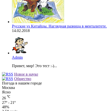
Русские vs Китайцы. Наглядная разница в менталитете.
14.02.2018
Admin
Привет, мир! Это тест :-)...
Новое в науке
Общество
Погода в нашем городе
Москва
Ясно
℃
26
27º - 21º
48%