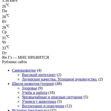
3.58 км/ч
℃
26
Пн
℃
28
Вт
℃
28
Ср
℃
31
Чт
℃
33
Пт
Ян Гэ — МНЕ НРАВИТСЯ
Рублики сайта
Саморазвитие
(4)
Высокий интеллект
(2)
Лидерские качества. Успешное руководство.
(2)
Школа развития (теория)
(48)
Здоровье
(9)
Учеба и работа
(18)
Чрезвычайные и опасные ситуации
(5)
Учимся у животных
(5)
Воспитание и поведение
(12)
Истории (реальность)
(32)