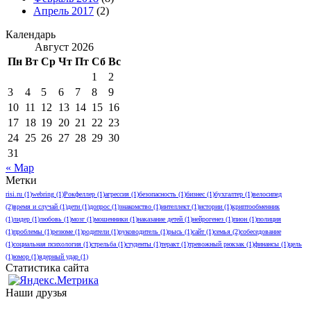
Апрель 2017
(2)
Календарь
Август 2026
Пн
Вт
Ср
Чт
Пт
Сб
Вс
1
2
3
4
5
6
7
8
9
10
11
12
13
14
15
16
17
18
19
20
21
22
23
24
25
26
27
28
29
30
31
« Мар
Метки
risi.ru
(1)
webring
(1)
Рокфеллер
(1)
агрессия
(1)
безопасность
(1)
бизнес
(1)
бухгалтер
(1)
велосипед
(2)
время и случай
(1)
дети
(1)
допрос
(1)
знакомство
(1)
интеллект
(1)
истории
(1)
криптообменник
(1)
лидер
(1)
любовь
(1)
мoзг
(1)
мошенники
(1)
наказание детей
(1)
нейрогенез
(1)
пион
(1)
полиция
(1)
проблемы
(1)
резюме
(1)
родители
(1)
руководитель
(1)
рысь
(1)
сайт
(1)
семья
(2)
собеседование
(1)
социальная психология
(1)
стрельба
(1)
студенты
(1)
теракт
(1)
тревожный рюкзак
(1)
финансы
(1)
цель
(1)
юмор
(1)
ядерный удар
(1)
Статистика сайта
Наши друзья