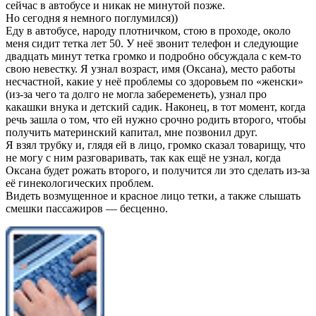
сейчас в автобусе и никак не минутой позже.
Но сегодня я немного поглумился))
Еду в автобусе, народу плотничком, стою в проходе, около
меня сидит тетка лет 50. У неё звонит телефон и следующие
двадцать минут тетка громко и подробно обсуждала с кем-то
свою невестку. Я узнал возраст, имя (Оксана), место работы
несчастной, какие у неё проблемы со здоровьем по «женски»
(из-за чего та долго не могла забеременеть), узнал про
какашки внука и детский садик. Наконец, в тот момент, когда
речь зашла о том, что ей нужно срочно родить второго, чтобы
получить материнский капитал, мне позвонил друг.
Я взял трубку и, глядя ей в лицо, громко сказал товарищу, что
не могу с ним разговаривать, так как ещё не узнал, когда
Оксана будет рожать второго, и получится ли это сделать из-за
её гинекологических проблем.
Видеть возмущенное и красное лицо тетки, а также слышать
смешки пассажиров — бесценно.